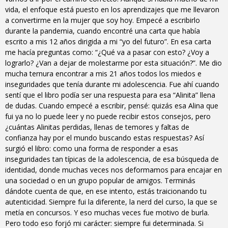
vida, el enfoque está puesto en los aprendizajes que me llevaron
a convertirme en la mujer que soy hoy. Empecé a escribirlo
durante la pandemia, cuando encontré una carta que había
escrito a mis 12 años dirigida a mi “yo del futuro”. En esa carta
me hacía preguntas como: “¿Qué va a pasar con esto? ¿Voy a
lograrlo? ¿Van a dejar de molestarme por esta situación?”. Me dio
mucha ternura encontrar a mis 21 años todos los miedos e
inseguridades que tenía durante mi adolescencia. Fue ahí cuando
sentí que el libro podía ser una respuesta para esa “Alinita” llena
de dudas. Cuando empecé a escribir, pensé: quizás esa Alina que
fui ya no lo puede leer y no puede recibir estos consejos, pero
¿cuántas Alinitas perdidas, llenas de temores y faltas de
confianza hay por el mundo buscando estas respuestas? Así
surgió el libro: como una forma de responder a esas
inseguridades tan típicas de la adolescencia, de esa búsqueda de
identidad, donde muchas veces nos deformamos para encajar en
una sociedad o en un grupo popular de amigos. Terminás
dándote cuenta de que, en ese intento, estás traicionando tu
autenticidad. Siempre fui la diferente, la nerd del curso, la que se
metía en concursos. Y eso muchas veces fue motivo de burla.
Pero todo eso forjó mi carácter: siempre fui determinada. Si