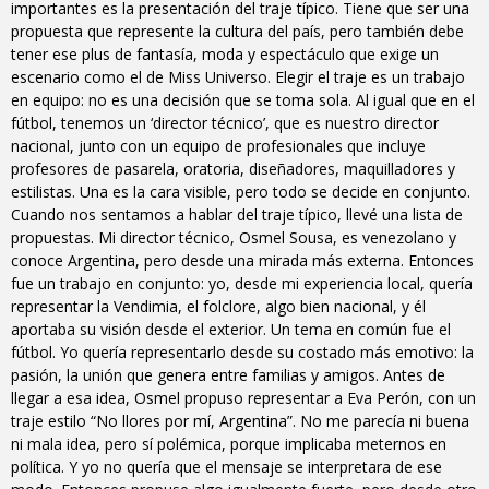
importantes es la presentación del traje típico. Tiene que ser una
propuesta que represente la cultura del país, pero también debe
tener ese plus de fantasía, moda y espectáculo que exige un
escenario como el de Miss Universo. Elegir el traje es un trabajo
en equipo: no es una decisión que se toma sola. Al igual que en el
fútbol, tenemos un ‘director técnico’, que es nuestro director
nacional, junto con un equipo de profesionales que incluye
profesores de pasarela, oratoria, diseñadores, maquilladores y
estilistas. Una es la cara visible, pero todo se decide en conjunto.
Cuando nos sentamos a hablar del traje típico, llevé una lista de
propuestas. Mi director técnico, Osmel Sousa, es venezolano y
conoce Argentina, pero desde una mirada más externa. Entonces
fue un trabajo en conjunto: yo, desde mi experiencia local, quería
representar la Vendimia, el folclore, algo bien nacional, y él
aportaba su visión desde el exterior. Un tema en común fue el
fútbol. Yo quería representarlo desde su costado más emotivo: la
pasión, la unión que genera entre familias y amigos. Antes de
llegar a esa idea, Osmel propuso representar a Eva Perón, con un
traje estilo “No llores por mí, Argentina”. No me parecía ni buena
ni mala idea, pero sí polémica, porque implicaba meternos en
política. Y yo no quería que el mensaje se interpretara de ese