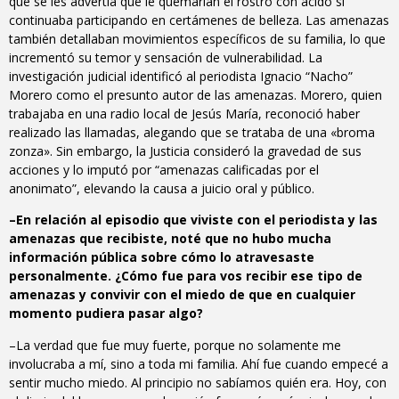
que se les advertía que le quemarían el rostro con ácido si
continuaba participando en certámenes de belleza. Las amenazas
también detallaban movimientos específicos de su familia, lo que
incrementó su temor y sensación de vulnerabilidad. La
investigación judicial identificó al periodista Ignacio “Nacho”
Morero como el presunto autor de las amenazas. Morero, quien
trabajaba en una radio local de Jesús María, reconoció haber
realizado las llamadas, alegando que se trataba de una «broma
zonza». Sin embargo, la Justicia consideró la gravedad de sus
acciones y lo imputó por “amenazas calificadas por el
anonimato”, elevando la causa a juicio oral y público.
–En relación al episodio que viviste con el periodista y las
amenazas que recibiste, noté que no hubo mucha
información pública sobre cómo lo atravesaste
personalmente. ¿Cómo fue para vos recibir ese tipo de
amenazas y convivir con el miedo de que en cualquier
momento pudiera pasar algo?
–La verdad que fue muy fuerte, porque no solamente me
involucraba a mí, sino a toda mi familia. Ahí fue cuando empecé a
sentir mucho miedo. Al principio no sabíamos quién era. Hoy, con