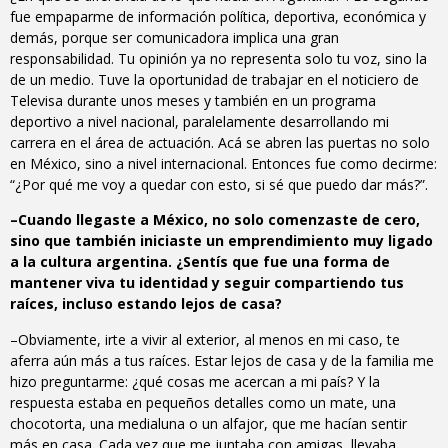
fue empaparme de información política, deportiva, económica y
demás, porque ser comunicadora implica una gran
responsabilidad. Tu opinión ya no representa solo tu voz, sino la
de un medio. Tuve la oportunidad de trabajar en el noticiero de
Televisa durante unos meses y también en un programa
deportivo a nivel nacional, paralelamente desarrollando mi
carrera en el área de actuación. Acá se abren las puertas no solo
en México, sino a nivel internacional. Entonces fue como decirme:
“¿Por qué me voy a quedar con esto, si sé que puedo dar más?”.
–Cuando llegaste a México, no solo comenzaste de cero,
sino que también iniciaste un emprendimiento muy ligado
a la cultura argentina. ¿Sentís que fue una forma de
mantener viva tu identidad y seguir compartiendo tus
raíces, incluso estando lejos de casa?
–Obviamente, irte a vivir al exterior, al menos en mi caso, te
aferra aún más a tus raíces. Estar lejos de casa y de la familia me
hizo preguntarme: ¿qué cosas me acercan a mi país? Y la
respuesta estaba en pequeños detalles como un mate, una
chocotorta, una medialuna o un alfajor, que me hacían sentir
más en casa. Cada vez que me juntaba con amigas, llevaba