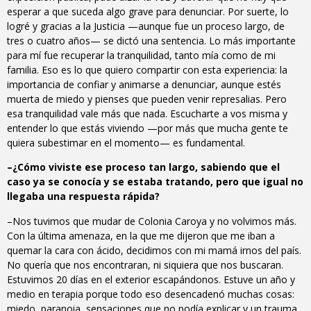
esperar a que suceda algo grave para denunciar. Por suerte, lo
logré y gracias a la Justicia —aunque fue un proceso largo, de
tres o cuatro años— se dictó una sentencia. Lo más importante
para mí fue recuperar la tranquilidad, tanto mía como de mi
familia. Eso es lo que quiero compartir con esta experiencia: la
importancia de confiar y animarse a denunciar, aunque estés
muerta de miedo y pienses que pueden venir represalias. Pero
esa tranquilidad vale más que nada. Escucharte a vos misma y
entender lo que estás viviendo —por más que mucha gente te
quiera subestimar en el momento— es fundamental.
–¿Cómo viviste ese proceso tan largo, sabiendo que el
caso ya se conocía y se estaba tratando, pero que igual no
llegaba una respuesta rápida?
–Nos tuvimos que mudar de Colonia Caroya y no volvimos más.
Con la última amenaza, en la que me dijeron que me iban a
quemar la cara con ácido, decidimos con mi mamá irnos del país.
No quería que nos encontraran, ni siquiera que nos buscaran.
Estuvimos 20 días en el exterior escapándonos. Estuve un año y
medio en terapia porque todo eso desencadenó muchas cosas:
miedo, paranoia, sensaciones que no podía explicar y un trauma