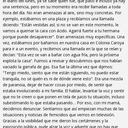
el diario del lunes, ya se sabe quién fue, qué pasó e incluso ya hay
una sentencia, pero en su momento era recibir llamadas a toda
hora del día. No eran amenazas al aire, sino muy concretas. Por
ejemplo, estábamos en una plaza y recibíamos una llamada
diciendo: “Están vestidas así; si no se van en este momento, le
vamos a quemar la cara con ácido. Agarrá fuerte a tu hermana
porque puede desaparecer”. Eran amenazas muy específicas. Una
vez, estábamos por bañarnos en nuestra casa en Colonia Caroya
para ir a un evento, y recibimos una llamada en la que se reían y
decían: “Esta vez se van a bañar con agua fría, pero la próxima
explota la casa”. Fuimos a revisar y descubrimos que nos habían
vaciado la garrafa de gas. Esa fue la última vez que dijimos:
“Tengo miedo, siento que me están siguiendo, no puedo estar
tranquila, no sé quién es ni de dónde viene esto”. Era una mezcla
de paranoia, dejar de hacer cosas por miedo, de sentir que
estaba involucrando a mi familia. El hablar, levantar la voz y sentir
que no te creen o que ponen en tela de juicio tu situación, incluso
subestimando lo que estaba pasando… Por eso, con mi mamá,
decidimos denunciar. Sentíamos que así empiezan muchas de las
situaciones y noticias de femicidios que vemos en televisión.
Gracias a la visibilidad que me dieron los certámenes y la
exposición pública, pude alzar la voz y advertir que no hay que