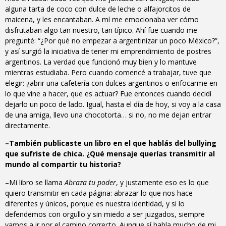
alguna tarta de coco con dulce de leche o alfajorcitos de
maicena, y les encantaban. A mí me emocionaba ver cómo
disfrutaban algo tan nuestro, tan típico. Ahí fue cuando me
pregunté: “¿Por qué no empezar a argentinizar un poco México?”,
y así surgió la iniciativa de tener mi emprendimiento de postres
argentinos. La verdad que funcionó muy bien y lo mantuve
mientras estudiaba. Pero cuando comencé a trabajar, tuve que
elegir: ¿abrir una cafetería con dulces argentinos o enfocarme en
lo que vine a hacer, que es actuar? Fue entonces cuando decidí
dejarlo un poco de lado. Igual, hasta el día de hoy, si voy a la casa
de una amiga, llevo una chocotorta… si no, no me dejan entrar
directamente.
–También publicaste un libro en el que hablás del bullying
que sufriste de chica. ¿Qué mensaje querías transmitir al
mundo al compartir tu historia?
–Mi libro se llama
Abraza tu poder
, y justamente eso es lo que
quiero transmitir en cada página: abrazar lo que nos hace
diferentes y únicos, porque es nuestra identidad, y si lo
defendemos con orgullo y sin miedo a ser juzgados, siempre
vamos a ir por el camino correcto. Aunque sí habla mucho de mi