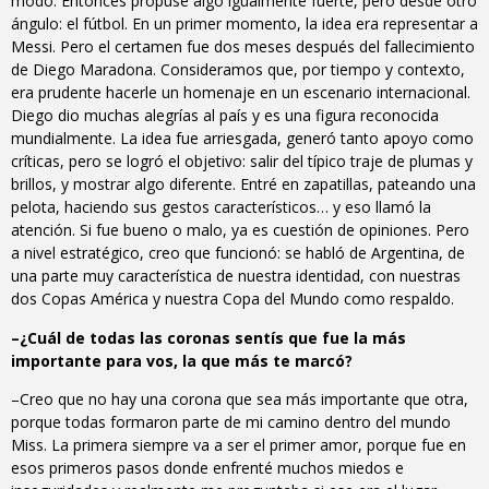
modo. Entonces propuse algo igualmente fuerte, pero desde otro
ángulo: el fútbol. En un primer momento, la idea era representar a
Messi. Pero el certamen fue dos meses después del fallecimiento
de Diego Maradona. Consideramos que, por tiempo y contexto,
era prudente hacerle un homenaje en un escenario internacional.
Diego dio muchas alegrías al país y es una figura reconocida
mundialmente. La idea fue arriesgada, generó tanto apoyo como
críticas, pero se logró el objetivo: salir del típico traje de plumas y
brillos, y mostrar algo diferente. Entré en zapatillas, pateando una
pelota, haciendo sus gestos característicos… y eso llamó la
atención. Si fue bueno o malo, ya es cuestión de opiniones. Pero
a nivel estratégico, creo que funcionó: se habló de Argentina, de
una parte muy característica de nuestra identidad, con nuestras
dos Copas América y nuestra Copa del Mundo como respaldo.
–¿Cuál de todas las coronas sentís que fue la más
importante para vos, la que más te marcó?
–Creo que no hay una corona que sea más importante que otra,
porque todas formaron parte de mi camino dentro del mundo
Miss. La primera siempre va a ser el primer amor, porque fue en
esos primeros pasos donde enfrenté muchos miedos e