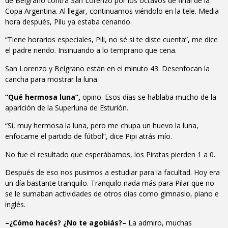
de Belgrano contra San Lorenzo por los octavos de final de la
Copa Argentina. Al llegar, continuamos viéndolo en la tele. Media
hora después, Pilu ya estaba cenando.
“Tiene horarios especiales, Pili, no sé si te diste cuenta”, me dice
el padre riendo. Insinuando a lo temprano que cena.
San Lorenzo y Belgrano están en el minuto 43. Desenfocan la
cancha para mostrar la luna.
“Qué hermosa luna”,
opino. Esos días se hablaba mucho de la
aparición de la Superluna de Esturión.
“Sí, muy hermosa la luna, pero me chupa un huevo la luna,
enfocame el partido de fútbol”, dice Pipi atrás mío.
No fue el resultado que esperábamos, los Piratas pierden 1 a 0.
Después de eso nos pusimos a estudiar para la facultad. Hoy era
un día bastante tranquilo. Tranquilo nada más para Pilar que no
se le sumaban actividades de otros días como gimnasio, piano e
inglés.
–¿Cómo hacés? ¿No te agobiás?–
La admiro, muchas