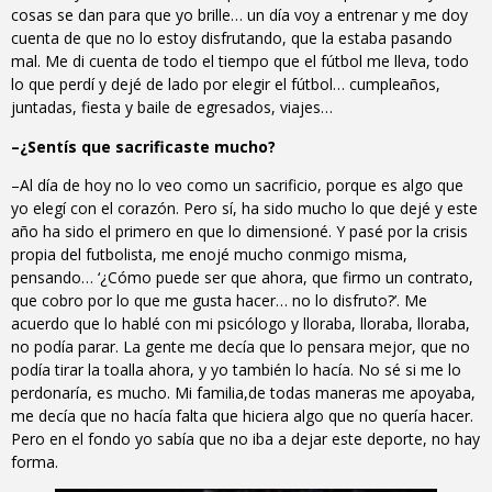
cosas se dan para que yo brille… un día voy a entrenar y me doy
cuenta de que no lo estoy disfrutando, que la estaba pasando
mal. Me di cuenta de todo el tiempo que el fútbol me lleva, todo
lo que perdí y dejé de lado por elegir el fútbol… cumpleaños,
juntadas, fiesta y baile de egresados, viajes…
–¿Sentís que sacrificaste mucho?
–Al día de hoy no lo veo como un sacrificio, porque es algo que
yo elegí con el corazón. Pero sí, ha sido mucho lo que dejé y este
año ha sido el primero en que lo dimensioné. Y pasé por la crisis
propia del futbolista, me enojé mucho conmigo misma,
pensando… ‘¿Cómo puede ser que ahora, que firmo un contrato,
que cobro por lo que me gusta hacer… no lo disfruto?’. Me
acuerdo que lo hablé con mi psicólogo y lloraba, lloraba, lloraba,
no podía parar. La gente me decía que lo pensara mejor, que no
podía tirar la toalla ahora, y yo también lo hacía. No sé si me lo
perdonaría, es mucho. Mi familia,de todas maneras me apoyaba,
me decía que no hacía falta que hiciera algo que no quería hacer.
Pero en el fondo yo sabía que no iba a dejar este deporte, no hay
forma.