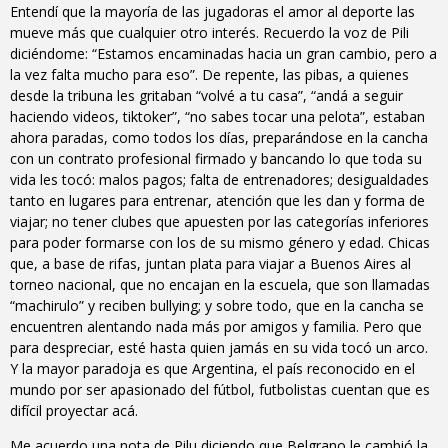
Entendí que la mayoría de las jugadoras el amor al deporte las
mueve más que cualquier otro interés. Recuerdo la voz de Pili
diciéndome: “Estamos encaminadas hacia un gran cambio, pero a
la vez falta mucho para eso”. De repente, las pibas, a quienes
desde la tribuna les gritaban “volvé a tu casa”, “andá a seguir
haciendo videos, tiktoker”, “no sabes tocar una pelota”, estaban
ahora paradas, como todos los días, preparándose en la cancha
con un contrato profesional firmado y bancando lo que toda su
vida les tocó: malos pagos; falta de entrenadores; desigualdades
tanto en lugares para entrenar, atención que les dan y forma de
viajar; no tener clubes que apuesten por las categorías inferiores
para poder formarse con los de su mismo género y edad. Chicas
que, a base de rifas, juntan plata para viajar a Buenos Aires al
torneo nacional, que no encajan en la escuela, que son llamadas
“machirulo” y reciben bullying; y sobre todo, que en la cancha se
encuentren alentando nada más por amigos y familia. Pero que
para despreciar, esté hasta quien jamás en su vida tocó un arco.
Y la mayor paradoja es que Argentina, el país reconocido en el
mundo por ser apasionado del fútbol, futbolistas cuentan que es
difícil proyectar acá.
Me acuerdo una nota de Pilu diciendo que Belgrano le cambió la